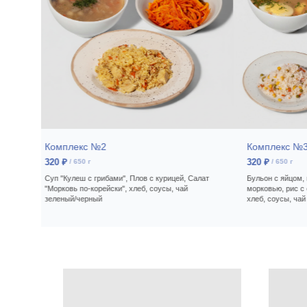
Комплекс №2
Комплекс №
320
₽
320
₽
/
650 г
/
650 г
ние,
Суп "Кулеш с грибами", Плов с курицей, Салат
Бульон с яйцом, 
ый/
"Морковь по-корейски", хлеб, соусы, чай
морковью, рис с
зеленый/черный
хлеб, соусы, ча