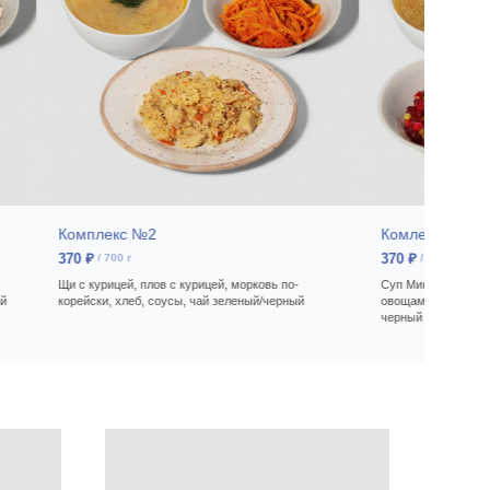
Комплекс №2
Комлекс №3
370
₽
370
₽
/
700 г
/
700 г
Щи с курицей, плов с курицей, морковь по-
Суп Минестроне, гу
ай
корейски, хлеб, соусы, чай зеленый/черный
овощами, винегрет,
черный