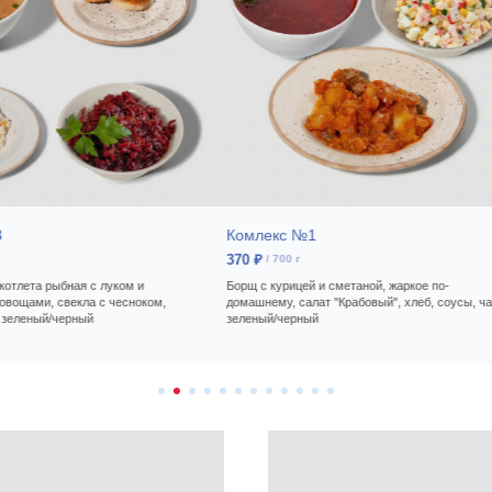
УЗНАТЬ БОЛЬШЕ
3
Комлекс №1
370
₽
/
700 г
котлета рыбная с луком и
Борщ с курицей и сметаной, жаркое по-
 овощами, свекла с чесноком,
домашнему, салат "Крабовый", хлеб, соусы, ч
й зеленый/черный
зеленый/черный