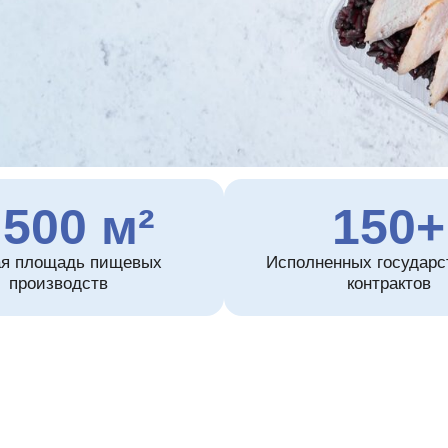
00 м²
150+
адь пищевых
Исполненных государственных
зводств
контрактов
 меню